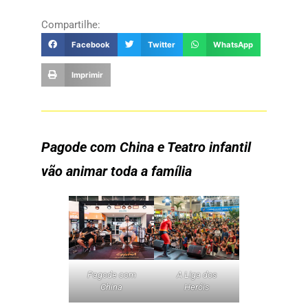
Compartilhe:
Facebook
Twitter
WhatsApp
Imprimir
Pagode com China e Teatro infantil
vão animar toda a família
Pagode com
A Liga dos
China
Heróis