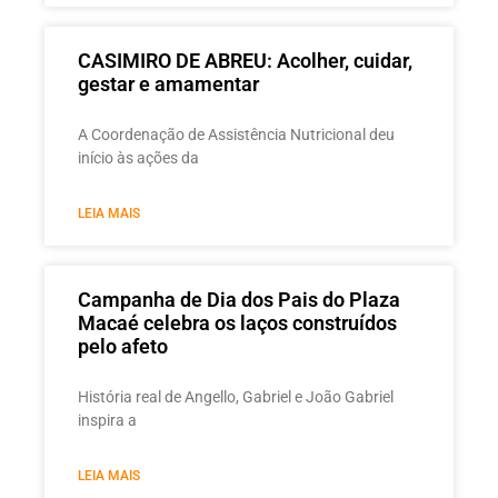
CASIMIRO DE ABREU: Acolher, cuidar,
gestar e amamentar
A Coordenação de Assistência Nutricional deu
início às ações da
LEIA MAIS
Campanha de Dia dos Pais do Plaza
Macaé celebra os laços construídos
pelo afeto
História real de Angello, Gabriel e João Gabriel
inspira a
LEIA MAIS