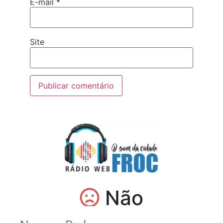
E-mail
*
Site