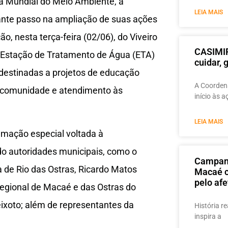
a Mundial do Meio Ambiente, a
LEIA MAIS
te passo na ampliação de suas ações
, nesta terça-feira (02/06), do Viveiro
CASIMIR
na Estação de Tratamento de Água (ETA)
cuidar,
destinadas a projetos de educação
A Coordena
à comunidade e atendimento às
início às 
LEIA MAIS
amação especial voltada à
do autoridades municipais, como o
Campanh
a de Rio das Ostras, Ricardo Matos
Macaé c
pelo afe
Regional de Macaé e das Ostras do
ixoto; além de representantes da
História re
inspira a