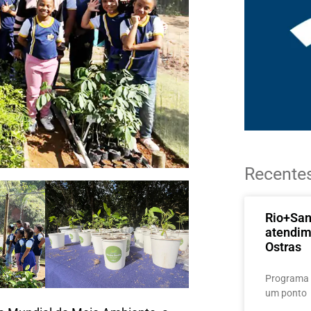
Recente
Rio+Sa
atendim
Ostras
Programa 
um ponto