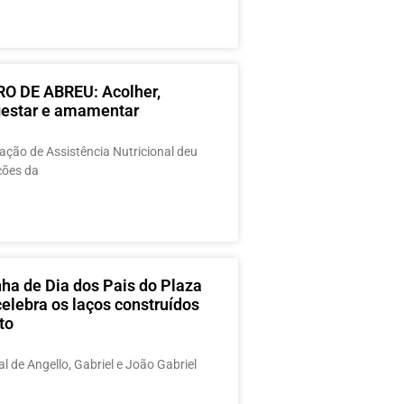
O DE ABREU: Acolher,
 gestar e amamentar
ção de Assistência Nutricional deu
ações da
a de Dia dos Pais do Plaza
elebra os laços construídos
to
al de Angello, Gabriel e João Gabriel