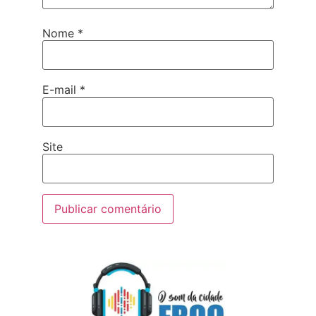
Nome
*
E-mail
*
Site