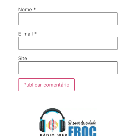
Nome
*
E-mail
*
Site