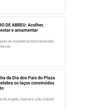
O DE ABREU: Acolher,
 gestar e amamentar
ção de Assistência Nutricional deu
ações da
a de Dia dos Pais do Plaza
elebra os laços construídos
to
al de Angello, Gabriel e João Gabriel