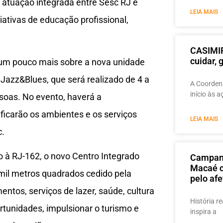
atuação integrada entre Sesc RJ e
LEIA MAIS
ativas de educação profissional,
CASIMIR
cuidar,
 um pouco mais sobre a nova unidade
Jazz&Blues, que será realizado de 4 a
A Coordena
início às 
ssoas. No evento, haverá a
ficarão os ambientes e os serviços
LEIA MAIS
c.
o à RJ-162, o novo Centro Integrado
Campanh
Macaé c
mil metros quadrados cedido pela
pelo afe
entos, serviços de lazer, saúde, cultura
História re
ortunidades, impulsionar o turismo e
inspira a