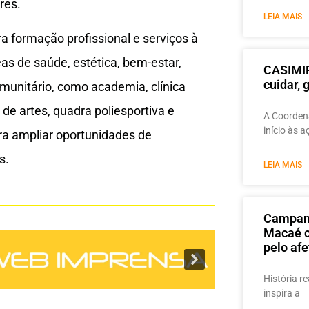
res.
LEIA MAIS
 formação profissional e serviços à
as de saúde, estética, bem-estar,
CASIMIR
cuidar,
munitário, como academia, clínica
de artes, quadra poliesportiva e
A Coordena
início às 
ara ampliar oportunidades de
s.
LEIA MAIS
Campanh
Macaé c
pelo afe
História re
inspira a