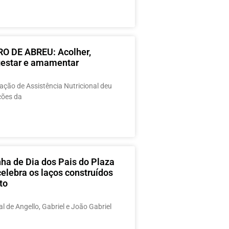
O DE ABREU: Acolher,
 gestar e amamentar
ção de Assistência Nutricional deu
ações da
a de Dia dos Pais do Plaza
elebra os laços construídos
to
al de Angello, Gabriel e João Gabriel