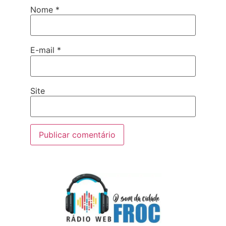
Nome
*
E-mail
*
Site