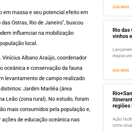
LEIA MAIS
ão em massa e seu potencial efeito em
das Ostras, Rio de Janeiro”, buscou
Rio das 
em influenciar na mobilização
vinhos e
população local.
Lançament
etapas un
. Vinícius Albano Araújo, coordenador
ão oceânica e conservação da fauna
LEIA MAIS
um levantamento de campo realizado
distintos: Jardim Mariléa (área
Rio+San
cha Leão (zona rural). No estudo, foram
itineran
regiões
ção mais consumidos pela população e,
ar ações de educação oceânica nas
Ação facili
como atua