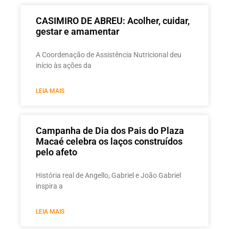
CASIMIRO DE ABREU: Acolher, cuidar,
gestar e amamentar
A Coordenação de Assistência Nutricional deu
início às ações da
LEIA MAIS
Campanha de Dia dos Pais do Plaza
Macaé celebra os laços construídos
pelo afeto
História real de Angello, Gabriel e João Gabriel
inspira a
LEIA MAIS