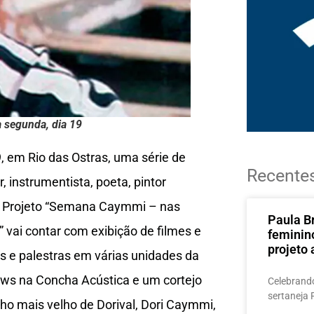
 segunda, dia 19
 em Rio das Ostras, uma série de
Recente
 instrumentista, poeta, pintor
 O Projeto “Semana Caymmi – nas
Paula B
 vai contar com exibição de filmes e
feminin
projeto 
as e palestras em várias unidades da
ows na Concha Acústica e um cortejo
Celebrando
sertaneja 
lho mais velho de Dorival, Dori Caymmi,