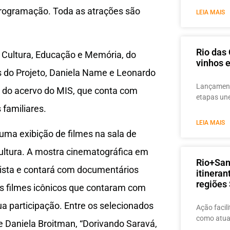
 programação. Toda as atrações são
LEIA MAIS
Rio das 
– Cultura, Educação e Memória, do
vinhos e
 do Projeto, Daniela Name e Leonardo
Lançament
r do acervo do MIS, que conta com
etapas un
 familiares.
LEIA MAIS
a exibição de filmes na sala de
ultura. A mostra cinematográfica em
Rio+San
ista e contará com documentários
itineran
regiões
ns filmes icônicos que contaram com
a participação. Entre os selecionados
Ação facili
como atua
 Daniela Broitman, “Dorivando Saravá,