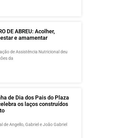
O DE ABREU: Acolher,
 gestar e amamentar
ção de Assistência Nutricional deu
ações da
a de Dia dos Pais do Plaza
elebra os laços construídos
to
al de Angello, Gabriel e João Gabriel