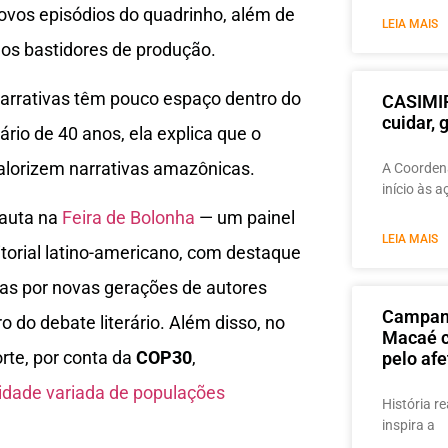
vos episódios do quadrinho, além de
LEIA MAIS
 dos bastidores de produção.
 narrativas têm pouco espaço dentro do
CASIMIR
cuidar,
rio de 40 anos, ela explica que o
 valorizem narrativas amazônicas.
A Coordena
início às 
pauta na
Feira de Bolonha
— um painel
LEIA MAIS
torial latino-americano, com destaque
as por novas gerações de autores
Campanh
 do debate literário. Além disso, no
Macaé c
rte, por conta da
COP30
,
pelo afe
alidade variada de populações
História re
inspira a