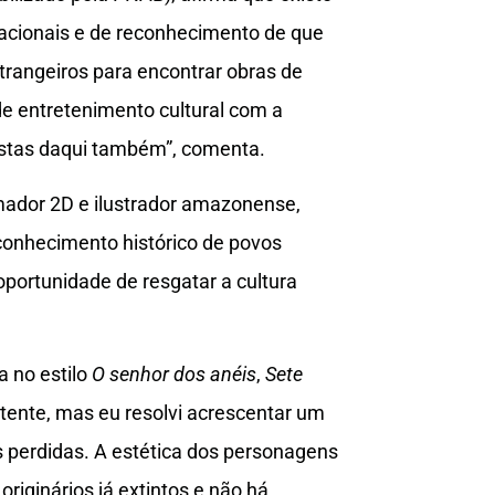
nacionais e de reconhecimento de que
rangeiros para encontrar obras de
de entretenimento cultural com a
tistas daqui também”, comenta.
mador 2D e ilustrador amazonense,
conhecimento histórico de povos
oportunidade de resgatar a cultura
a no estilo
O senhor dos anéis
,
Sete
tente, mas eu resolvi acrescentar um
es perdidas. A estética dos personagens
riginários já extintos e não há