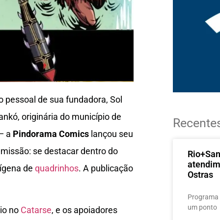
o pessoal de sua fundadora, Sol
ankó, originária do município de
Recente
 — a
Pindorama Comics
lançou seu
missão: se destacar dentro do
Rio+Sa
atendim
dígena de
quadrinhos
. A publicação
Ostras
Programa 
um ponto
io no
Catarse
, e os apoiadores