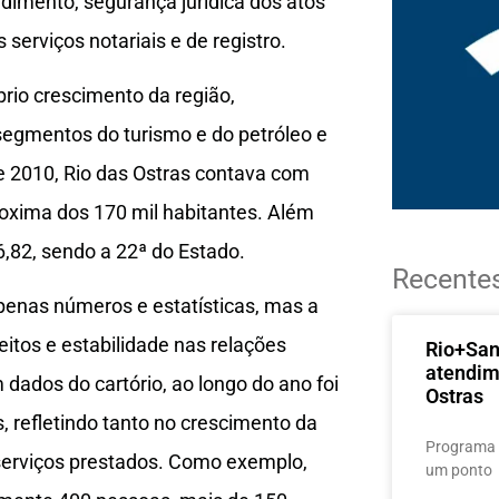
ndimento, segurança jurídica dos atos
serviços notariais e de registro.
prio crescimento da região,
 segmentos do turismo e do petróleo e
de 2010, Rio das Ostras contava com
roxima dos 170 mil habitantes. Além
6,82, sendo a 22ª do Estado.
Recente
apenas números e estatísticas, mas a
itos e estabilidade nas relações
Rio+Sa
atendim
 dados do cartório, ao longo do ano foi
Ostras
 refletindo tanto no crescimento da
Programa 
serviços prestados. Como exemplo,
um ponto