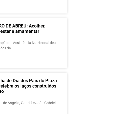
O DE ABREU: Acolher,
 gestar e amamentar
ção de Assistência Nutricional deu
ações da
a de Dia dos Pais do Plaza
elebra os laços construídos
to
al de Angello, Gabriel e João Gabriel