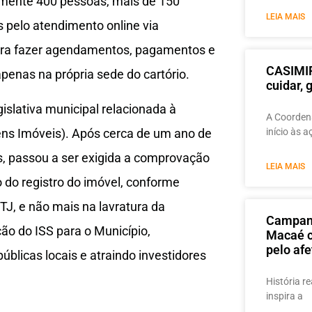
amente 400 pessoas, mais de 150
LEIA MAIS
 pelo atendimento online via
ara fazer agendamentos, pagamentos e
CASIMIR
enas na própria sede do cartório.
cuidar,
islativa municipal relacionada à
A Coordena
ens Imóveis). Após cerca de um ano de
início às 
os, passou a ser exigida a comprovação
LEIA MAIS
do registro do imóvel, conforme
TJ, e não mais na lavratura da
Campanh
ção do ISS para o Município,
Macaé c
pelo afe
úblicas locais e atraindo investidores
História re
inspira a