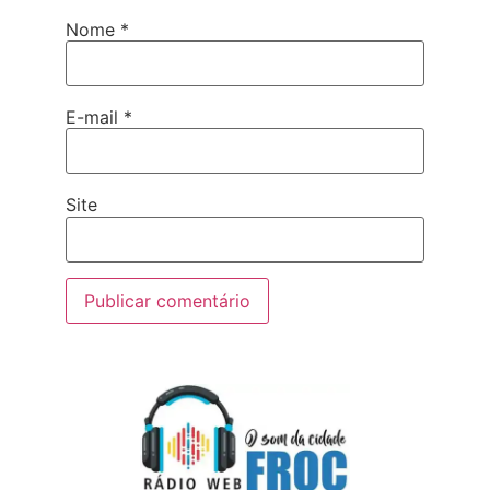
Nome
*
E-mail
*
Site