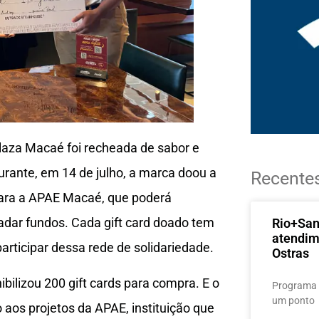
aza Macaé foi recheada de sabor e
urante, em 14 de julho, a marca doou a
Recente
para a APAE Macaé, que poderá
cadar fundos. Cada gift card doado tem
Rio+Sa
atendim
articipar dessa rede de solidariedade.
Ostras
ilizou 200 gift cards para compra. E o
Programa 
um ponto
 aos projetos da APAE, instituição que