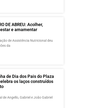
O DE ABREU: Acolher,
 gestar e amamentar
ção de Assistência Nutricional deu
ações da
a de Dia dos Pais do Plaza
elebra os laços construídos
to
al de Angello, Gabriel e João Gabriel