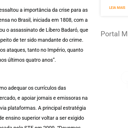
LEIA MAIS
ressaltou a importância da crise para as
nsa no Brasil, iniciada em 1808, com a
ou o assassinato de Líbero Badaró, que
Portal M
speito de ter sido mandante do crime.
s ataques, tanto no Império, quanto
nos últimos quatro anos”.
como adequar os currículos das
rcado, e apoiar jornais e emissoras na
ia plataformas. A principal estratégia
e ensino superior voltar a ser exigido
spensada pelo STF em 2009. “Devemos