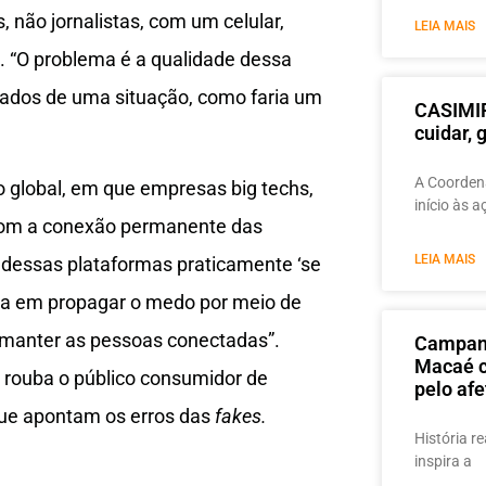
não jornalistas, com um celular,
LEIA MAIS
. “O problema é a qualidade dessa
lados de uma situação, como faria um
CASIMIR
cuidar,
A Coordena
o global, em que empresas big techs,
início às 
com a conexão permanente das
LEIA MAIS
 dessas plataformas praticamente ‘se
ita em propagar o medo por meio de
manter as pessoas conectadas”.
Campanh
Macaé c
 rouba o público consumidor de
pelo afe
 que apontam os erros das
fakes.
História re
inspira a