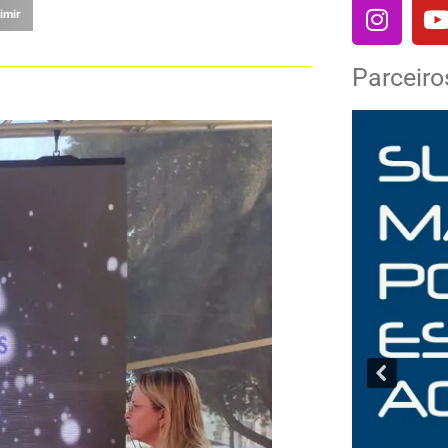
imir
Parceiro