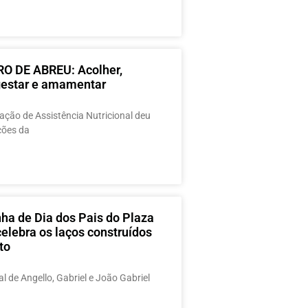
O DE ABREU: Acolher,
 gestar e amamentar
ção de Assistência Nutricional deu
ações da
a de Dia dos Pais do Plaza
elebra os laços construídos
to
al de Angello, Gabriel e João Gabriel